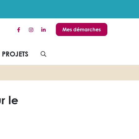
Mes démarches
Lien vers le compte Facebook
Lien vers le compte Instagram
Lien vers le compte Linkedin
S PROJETS
AFFICHER LA RECHERCHE
r le