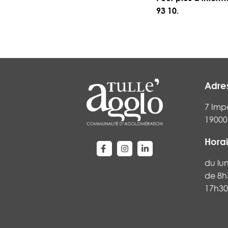
93 10.
Adre
7 Imp
19000 
Horai
Lien vers le compte Facebook
Lien vers le compte Instag
Lien vers le compte Li
du lu
de 8h
17h30