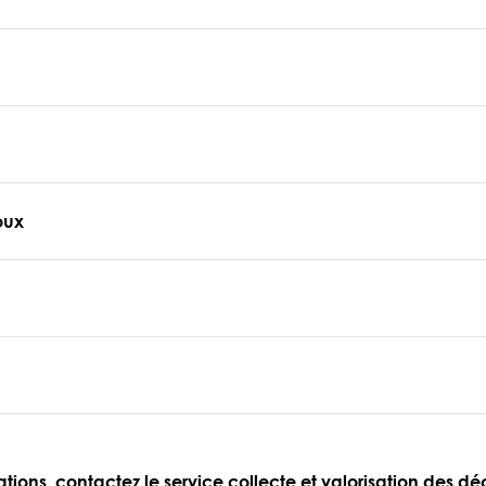
oux
ations, contactez le service collecte et valorisation des dé