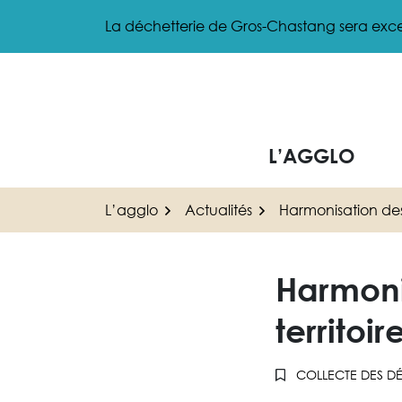
Gestion des traceurs
Aller
La déchetterie de Gros-Chastang sera exce
au
contenu
L’AGGLO
L’agglo
Actualités
Harmonisation des t
Harmonis
territoir
COLLECTE DES D