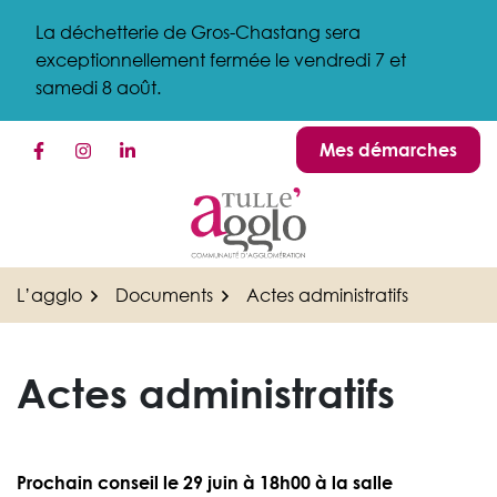
Gestion des traceurs
Aller
La déchetterie de Gros-Chastang sera
au
exceptionnellement fermée le vendredi 7 et
contenu
samedi 8 août.
Mes démarches
Lien vers le compte Facebook
Lien vers le compte Instagram
Lien vers le compte Linkedin
L’agglo
Documents
Actes administratifs
Actes administratifs
Prochain conseil le 29 juin à 18h00 à la salle