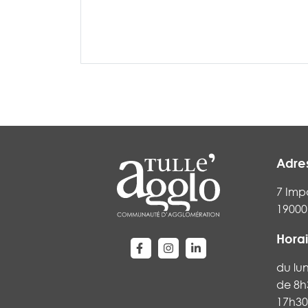
Adre
7 Imp
19000 
Horai
Lien vers le compte Facebook
Lien vers le compte Instag
Lien vers le compte Li
du lu
de 8h
17h30