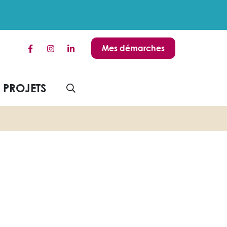
Mes démarches
Lien vers le compte Facebook
Lien vers le compte Instagram
Lien vers le compte Linkedin
S PROJETS
AFFICHER LA RECHERCHE