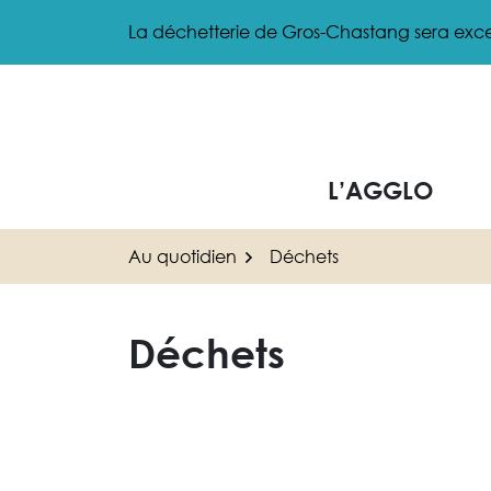
Gestion des traceurs
Aller
La déchetterie de Gros-Chastang sera exce
au
contenu
L’AGGLO
Au quotidien
Déchets
Déchets