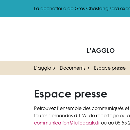
Gestion des traceurs
Aller
La déchetterie de Gros-Chastang sera exce
au
contenu
L’AGGLO
L’agglo
Documents
Espace presse
Espace presse
Retrouvez l’ensemble des communiqués et dos
toutes demandes d’ITW, de reportage ou au
communication@tulleagglo.fr
ou au 05 55 2