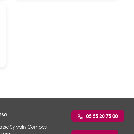
sse
05 55 20 75 00
asse Sylvain Combes