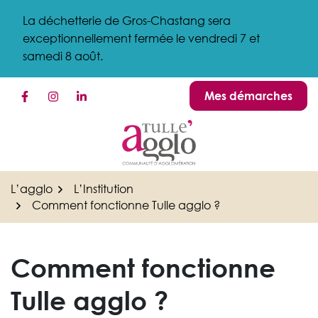
Gestion des traceurs
Aller
La déchetterie de Gros-Chastang sera
au
exceptionnellement fermée le vendredi 7 et
contenu
samedi 8 août.
Mes démarches
Lien vers le compte Facebook
Lien vers le compte Instagram
Lien vers le compte Linkedin
L’agglo
L’Institution
Comment fonctionne Tulle agglo ?
Comment fonctionne
Tulle agglo ?