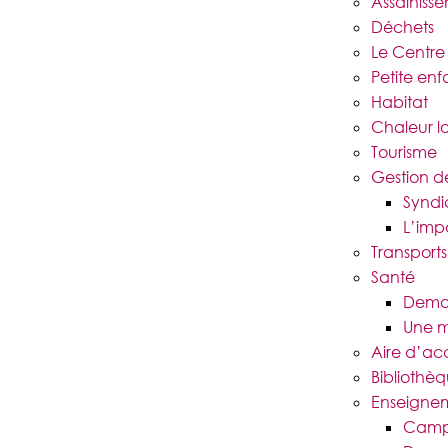
Assainiss
Déchets
Le Centr
Petite en
Habitat
Chaleur l
Tourisme
Gestion d
Syndi
L’imp
Transports
Santé
Deman
Une m
Aire d’ac
Bibliothè
Enseignem
Campu