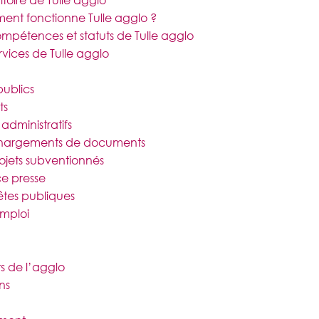
ritoire de Tulle agglo
nt fonctionne Tulle agglo ?
ompétences et statuts de Tulle agglo
rvices de Tulle agglo
ublics
ts
administratifs
hargements de documents
rojets subventionnés
e presse
tes publiques
emploi
s de l’agglo
ns