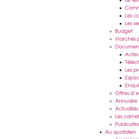
Le ter
Comme
Les c
Les se
Budget
Marchés p
Documen
Actes 
Téléc
Les p
Espac
Enquê
Offres d’
Annuaire
Actualités
Les carnet
Publicatio
Au quotidien