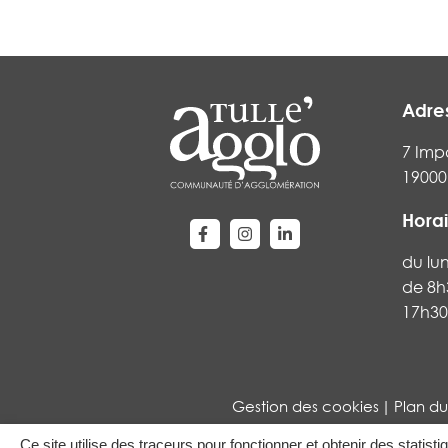
Adre
7 Imp
19000 
Horai
Lien vers le compte Facebook
Lien vers le compte Instag
Lien vers le compte Li
du lu
de 8h
17h30
Gestion des cookies
Plan du
Ce site utilise des traceurs pour fonctionner et obtenir des statisti