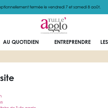
ptionnellement fermée le vendredi 7 et samedi 8 août.
AU QUOTIDIEN
ENTREPRENDRE
LE
site
on
us