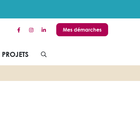
Mes démarches
Lien vers le compte Facebook
Lien vers le compte Instagram
Lien vers le compte Linkedin
S PROJETS
AFFICHER LA RECHERCHE