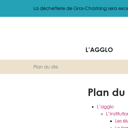
Gestion des traceurs
Aller
La déchetterie de Gros-Chastang sera exce
au
contenu
L’AGGLO
Plan du site
Plan du 
L’agglo
L’Instituti
Les él