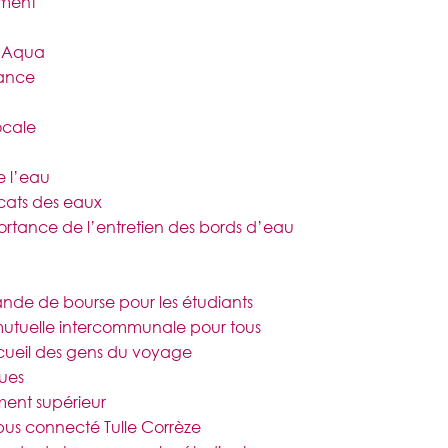
ement
e Aqua
fance
ocale
e l’eau
cats des eaux
ortance de l’entretien des bords d’eau
de de bourse pour les étudiants
utuelle intercommunale pour tous
cueil des gens du voyage
ques
ent supérieur
s connecté Tulle Corrèze