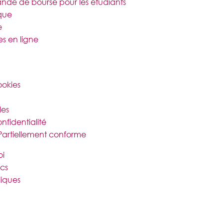
de de bourse pour les étudiants
ique
e
 en ligne
ookies
les
nfidentialité
: Partiellement conforme
oi
cs
iques