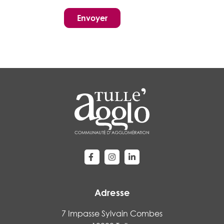
Pour plus d’information ou pour l’exercice
de vos droits d’accès, de rectification, de
suppression, d’opposition, limitation et
portabilité, vous pouvez adresser un mail à
l’adresse suivante : bourse-
sante@tulleagglo.fr
Lien vers le compte Facebook
Lien vers le compte Instagram
Lien vers le compte Linke
Adresse
7 Impasse Sylvain Combes