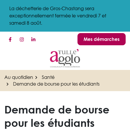
Gestion des traceurs
Aller
La déchetterie de Gros-Chastang sera
au
exceptionnellement fermée le vendredi 7 et
contenu
samedi 8 août.
Mes démarches
Lien vers le compte Facebook
Lien vers le compte Instagram
Lien vers le compte Linkedin
Au quotidien
Santé
Demande de bourse pour les étudiants
Demande de bourse
pour les étudiants