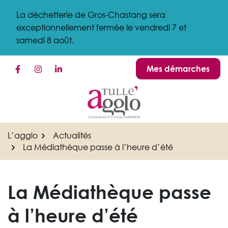
Gestion des traceurs
Aller
La déchetterie de Gros-Chastang sera
au
exceptionnellement fermée le vendredi 7 et
contenu
samedi 8 août.
Mes démarches
Lien vers le compte Facebook
Lien vers le compte Instagram
Lien vers le compte Linkedin
L’agglo
Actualités
La Médiathèque passe à l’heure d’été
La Médiathèque passe
à l’heure d’été