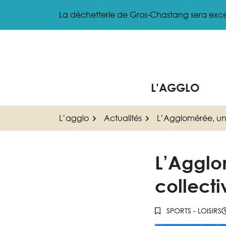
Gestion des traceurs
Aller
La déchetterie de Gros-Chastang sera exce
au
contenu
L’AGGLO
L’agglo
Actualités
L’Agglomérée, une 
L’Agglo
collecti
SPORTS - LOISIRS