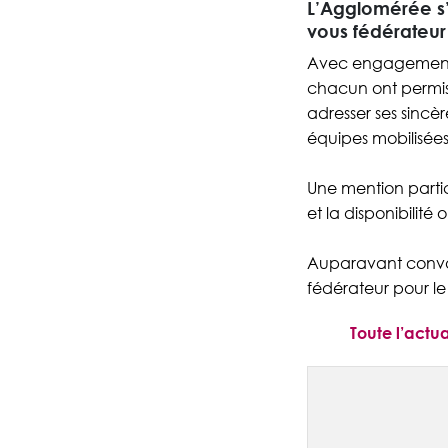
L’Agglomérée s’e
vous fédérateur 
Avec engagement, c
chacun ont permis d
adresser ses sincè
équipes mobilisée
Une mention partic
et la disponibilité
Auparavant convain
fédérateur pour le t
Toute l’actu