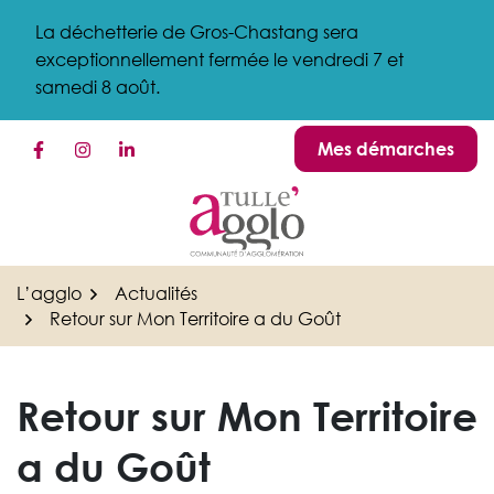
Gestion des traceurs
Aller
La déchetterie de Gros-Chastang sera
au
exceptionnellement fermée le vendredi 7 et
contenu
samedi 8 août.
Mes démarches
Lien vers le compte Facebook
Lien vers le compte Instagram
Lien vers le compte Linkedin
L’agglo
Actualités
Retour sur Mon Territoire a du Goût
Retour sur Mon Territoire
a du Goût