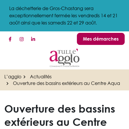
Gestion des traceurs
Aller
La déchetterie de Gros-Chastang sera
au
exceptionnellement fermée les vendredis 14 et 21
contenu
août ainsi que les samedis 22 et 29 août.
Mes démarches
Lien vers le compte Facebook
Lien vers le compte Instagram
Lien vers le compte Linkedin
L’agglo
Actualités
Ouverture des bassins extérieurs au Centre Aqua
Ouverture des bassins
extérieurs au Centre