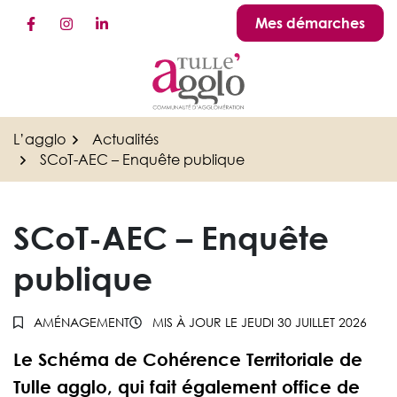
Gestion des traceurs
Aller
Mes démarches
Lien vers le compte Facebook
Lien vers le compte Instagram
Lien vers le compte Linkedin
au
contenu
L’agglo
Actualités
SCoT-AEC – Enquête publique
SCoT-AEC – Enquête
publique
AMÉNAGEMENT
MIS À JOUR LE
JEUDI 30 JUILLET 2026
Le Schéma de Cohérence Territoriale de
Tulle agglo, qui fait également office de