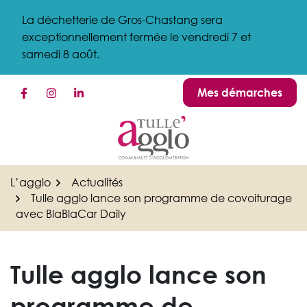
Gestion des traceurs
Aller
La déchetterie de Gros-Chastang sera
au
exceptionnellement fermée le vendredi 7 et
contenu
samedi 8 août.
Mes démarches
Lien vers le compte Facebook
Lien vers le compte Instagram
Lien vers le compte Linkedin
L’agglo
Actualités
Tulle agglo lance son programme de covoiturage
avec BlaBlaCar Daily
Tulle agglo lance son
programme de