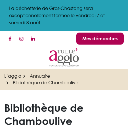
Gestion des traceurs
Aller
La déchetterie de Gros-Chastang sera
au
exceptionnellement fermée le vendredi 7 et
contenu
samedi 8 août.
Mes démarches
Lien vers le compte Facebook
Lien vers le compte Instagram
Lien vers le compte Linkedin
L’agglo
Annuaire
Bibliothèque de Chamboulive
Bibliothèque de
Chamboulive