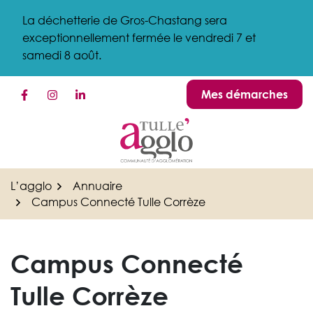
Gestion des traceurs
Aller
La déchetterie de Gros-Chastang sera
au
exceptionnellement fermée le vendredi 7 et
contenu
samedi 8 août.
Mes démarches
Lien vers le compte Facebook
Lien vers le compte Instagram
Lien vers le compte Linkedin
L’agglo
Annuaire
Campus Connecté Tulle Corrèze
Campus Connecté
Tulle Corrèze