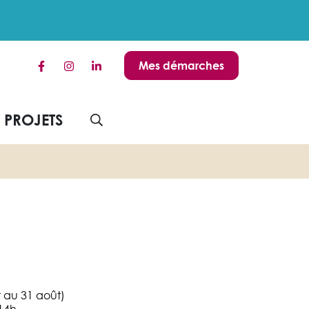
Mes démarches
Lien vers le compte Facebook
Lien vers le compte Instagram
Lien vers le compte Linkedin
S PROJETS
AFFICHER LA RECHERCHE
et au 31 août)