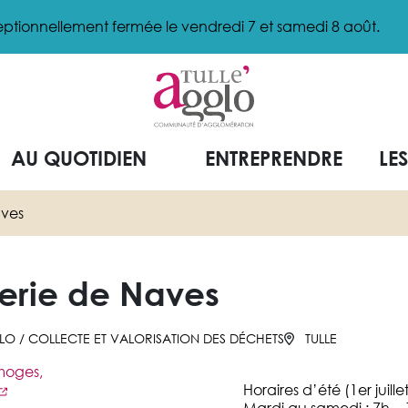
ptionnellement fermée le vendredi 7 et samedi 8 août.
AU QUOTIDIEN
ENTREPRENDRE
LE
aves
erie de Naves
GLO
/
COLLECTE ET VALORISATION DES DÉCHETS
TULLE
moges,
Horaires d’été (1er juill