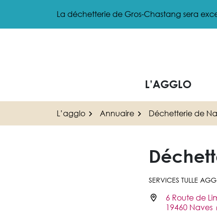
Gestion des traceurs
Aller
La déchetterie de Gros-Chastang sera exce
au
contenu
L’AGGLO
L’agglo
Annuaire
Déchetterie de N
Déchett
SERVICES TULLE AG
6 Route de Li
Infos utiles
19460 Naves