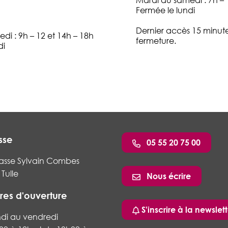
Mardi au samedi : 7h –
Fermée le lundi
Dernier accès 15 minute
di : 9h – 12 et 14h – 18h
fermeture.
di
sse
05 55 20 75 00
asse Sylvain Combes
Tulle
Nous écrire
res d'ouverture
ram
nkedin
S'inscrire à la newslett
ndi au vendredi