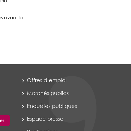
 14h
s avant la
Offres d’emploi
Marchés publics
Enquêtes publiques
Espace presse
er