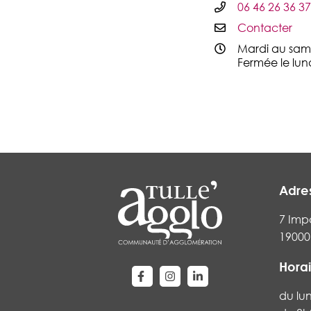
06 46 26 36 37
Contacter
Mardi au same
Fermée le lun
Adre
7 Imp
19000 
Horai
Lien vers le compte Facebook
Lien vers le compte Instag
Lien vers le compte Li
du lu