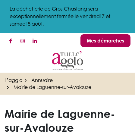
Gestion des traceurs
Aller
La déchetterie de Gros-Chastang sera
au
exceptionnellement fermée le vendredi 7 et
contenu
samedi 8 août.
Mes démarches
Lien vers le compte Facebook
Lien vers le compte Instagram
Lien vers le compte Linkedin
L’agglo
Annuaire
Mairie de Laguenne-sur-Avalouze
Mairie de Laguenne-
sur-Avalouze