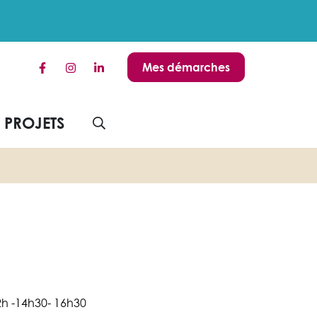
Mes démarches
Lien vers le compte Facebook
Lien vers le compte Instagram
Lien vers le compte Linkedin
S PROJETS
AFFICHER LA RECHERCHE
2h -14h30- 16h30