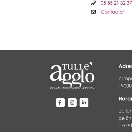
05 55 21 32 37
Contacter
Adre
7 Imp
19000 
Horai
Lien vers le compte Facebook
Lien vers le compte Instag
Lien vers le compte Li
du lu
de 8h
17h30