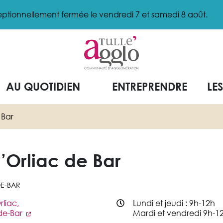
ptionnellement fermée le vendredi 7 et samedi 8 août.
AU QUOTIDIEN
ENTREPRENDRE
LE
 Bar
’Orliac de Bar
E-BAR
rliac,
Lundi et jeudi : 9h-12h
-de-Bar
Mardi et vendredi 9h-1