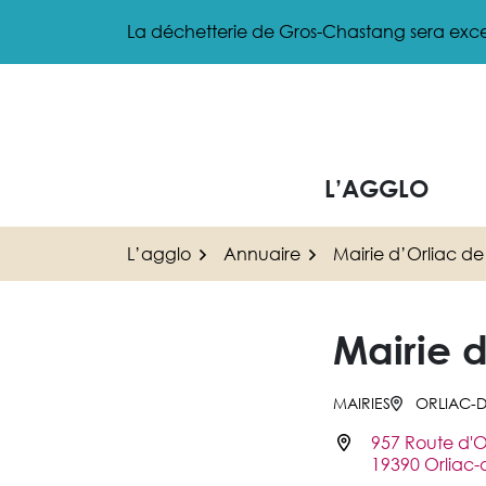
Gestion des traceurs
Aller
La déchetterie de Gros-Chastang sera exce
au
contenu
L’AGGLO
L’agglo
Annuaire
Mairie d’Orliac de
Mairie d
MAIRIES
ORLIAC-D
957 Route d'O
Infos utiles
19390 Orliac