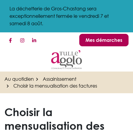
Gestion des traceurs
Aller
La déchetterie de Gros-Chastang sera
au
exceptionnellement fermée le vendredi 7 et
contenu
samedi 8 août.
Mes démarches
Lien vers le compte Facebook
Lien vers le compte Instagram
Lien vers le compte Linkedin
Au quotidien
Assainissement
Choisir la mensualisation des factures
Choisir la
mensualisation des