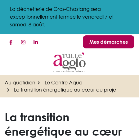
Gestion des traceurs
Aller
La déchetterie de Gros-Chastang sera
au
exceptionnellement fermée le vendredi 7 et
contenu
samedi 8 août.
Mes démarches
Lien vers le compte Facebook
Lien vers le compte Instagram
Lien vers le compte Linkedin
Au quotidien
Le Centre Aqua
La transition énergétique au cœur du projet
La transition
énergétique au cœur