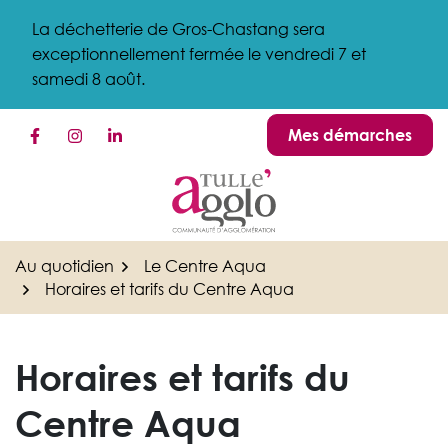
Gestion des traceurs
Aller
La déchetterie de Gros-Chastang sera
au
exceptionnellement fermée le vendredi 7 et
contenu
samedi 8 août.
Mes démarches
Lien vers le compte Facebook
Lien vers le compte Instagram
Lien vers le compte Linkedin
Au quotidien
Le Centre Aqua
Horaires et tarifs du Centre Aqua
Horaires et tarifs du
Centre Aqua