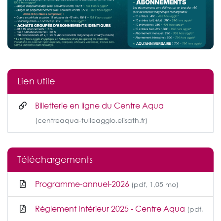
Lien utile
Billetterie en ligne du Centre Aqua
(centreaqua-tulleagglo.elisath.fr)
Téléchargements
Programme-annuel-2026
(pdf, 1,05 mo)
Règlement Intérieur 2025 - Centre Aqua
(pdf,