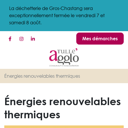
Gestion des traceurs
Aller
La déchetterie de Gros-Chastang sera
au
exceptionnellement fermée le vendredi 7 et
contenu
samedi 8 août.
Mes démarches
Lien vers le compte Facebook
Lien vers le compte Instagram
Lien vers le compte Linkedin
Énergies renouvelables thermiques
Énergies renouvelables
thermiques