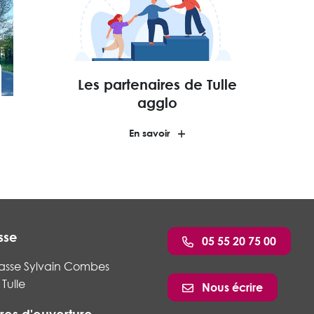
Les partenaires de Tulle
agglo
En savoir
sse
05 55 20 75 00
asse Sylvain Combes
Tulle
Nous écrire
res d'ouverture