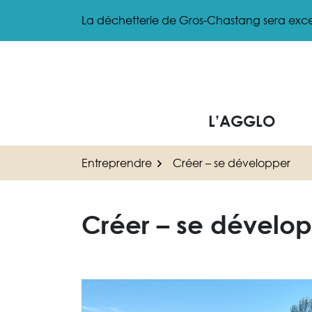
Gestion des traceurs
Aller
La déchetterie de Gros-Chastang sera exce
au
contenu
L’AGGLO
Entreprendre
Créer – se développer
Créer – se dévelo