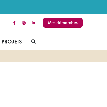
Mes démarches
Lien vers le compte Facebook
Lien vers le compte Instagram
Lien vers le compte Linkedin
S PROJETS
AFFICHER LA RECHERCHE