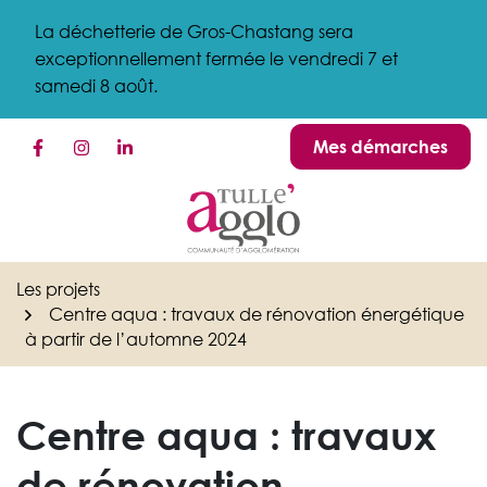
Gestion des traceurs
Aller
La déchetterie de Gros-Chastang sera
au
exceptionnellement fermée le vendredi 7 et
contenu
samedi 8 août.
Mes démarches
Lien vers le compte Facebook
Lien vers le compte Instagram
Lien vers le compte Linkedin
Les projets
Centre aqua : travaux de rénovation énergétique
à partir de l’automne 2024
Centre aqua : travaux
de rénovation