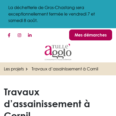
Gestion des traceurs
Aller
La déchetterie de Gros-Chastang sera
au
exceptionnellement fermée le vendredi 7 et
contenu
samedi 8 août.
Mes démarches
Lien vers le compte Facebook
Lien vers le compte Instagram
Lien vers le compte Linkedin
Les projets
Travaux d’assainissement à Cornil
Travaux
d’assainissement à
Cornil