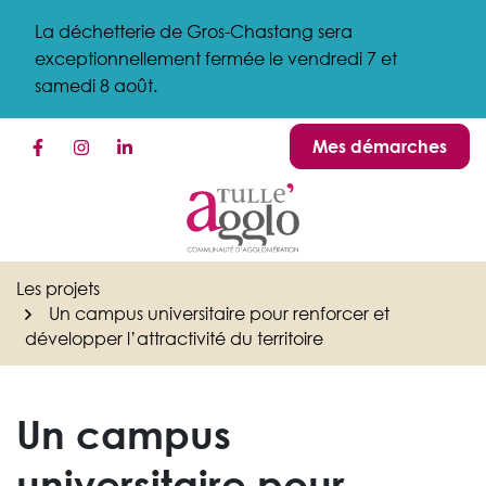
Gestion des traceurs
Aller
La déchetterie de Gros-Chastang sera
au
exceptionnellement fermée le vendredi 7 et
contenu
samedi 8 août.
Mes démarches
Lien vers le compte Facebook
Lien vers le compte Instagram
Lien vers le compte Linkedin
Les projets
Un campus universitaire pour renforcer et
développer l’attractivité du territoire
Un campus
universitaire pour