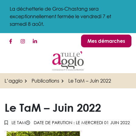
Gestion des traceurs
Aller
La déchetterie de Gros-Chastang sera
au
exceptionnellement fermée le vendredi 7 et
contenu
samedi 8 août.
Mes démarches
Lien vers le compte Facebook
Lien vers le compte Instagram
Lien vers le compte Linkedin
L’agglo
Publications
Le TaM – Juin 2022
Le TaM – Juin 2022
LE TAM
DATE DE PARUTION : LE
MERCREDI 01 JUIN 2022