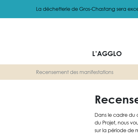
Gestion des traceurs
Aller
La déchetterie de Gros-Chastang sera exce
au
contenu
L’AGGLO
Recensement des manifestations
Recense
Dans le cadre du 
du Projet, nous vo
sur la période de 