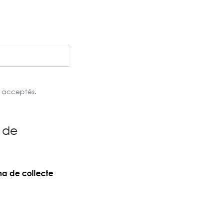
s acceptés.
 de
a de collecte