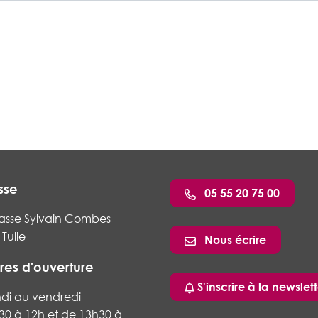
sse
05 55 20 75 00
asse Sylvain Combes
Tulle
Nous écrire
res d'ouverture
ram
nkedin
S'inscrire à la newslett
ndi au vendredi
30 à 12h et de 13h30 à