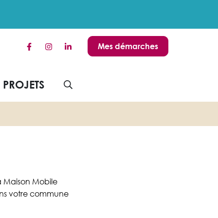
Mes démarches
Lien vers le compte Facebook
Lien vers le compte Instagram
Lien vers le compte Linkedin
S PROJETS
AFFICHER LA RECHERCHE
a Maison Mobile
 dans votre commune