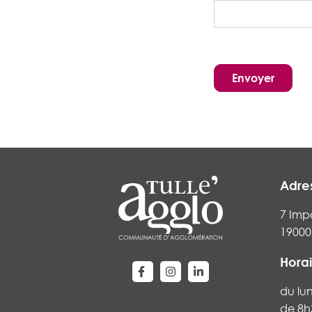
Adre
7 Imp
19000 
Horai
Lien vers le compte Facebook
Lien vers le compte Instag
Lien vers le compte Li
du lu
de 8h