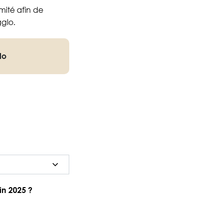
mité afin de
gglo.
lo
in 2025 ?