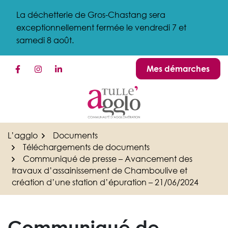
Gestion des traceurs
Aller
La déchetterie de Gros-Chastang sera
au
exceptionnellement fermée le vendredi 7 et
contenu
samedi 8 août.
Mes démarches
Lien vers le compte Facebook
Lien vers le compte Instagram
Lien vers le compte Linkedin
L’agglo
Documents
Téléchargements de documents
Communiqué de presse – Avancement des
travaux d’assainissement de Chamboulive et
création d’une station d’épuration – 21/06/2024
Communiqué de