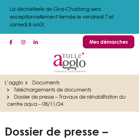
Gestion des traceurs
Aller
La déchetterie de Gros-Chastang sera
au
exceptionnellement fermée le vendredi 7 et
contenu
samedi 8 août.
Mes démarches
Lien vers le compte Facebook
Lien vers le compte Instagram
Lien vers le compte Linkedin
L’agglo
Documents
Téléchargements de documents
Dossier de presse – Travaux de réhabilitation du
centre aqua – 08/11/24
Dossier de presse –