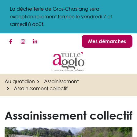
Gestion des traceurs
Aller
La déchetterie de Gros-Chastang sera
au
exceptionnellement fermée le vendredi 7 et
contenu
samedi 8 août.
Mes démarches
Lien vers le compte Facebook
Lien vers le compte Instagram
Lien vers le compte Linkedin
Au quotidien
Assainissement
Assainissement collectif
Assainissement collectif