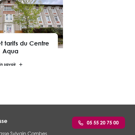
t tarifs du Centre
Aqua
En savoir
sse
05 55 20 75 00
asse Sylvain Combes