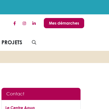
Mes démarches
Lien vers le compte Facebook
Lien vers le compte Instagram
Lien vers le compte Linkedin
S PROJETS
AFFICHER LA RECHERCHE
Contact
Le Centre Aqua