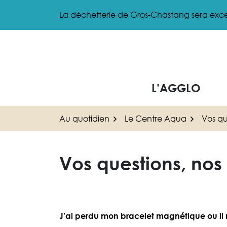
Gestion des traceurs
Aller
La déchetterie de Gros-Chastang sera exce
au
contenu
L’AGGLO
Au quotidien
Le Centre Aqua
Vos qu
Vos questions, nos
J’ai perdu mon bracelet magnétique ou il n