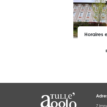
Horaires e
Adre
7 Imp