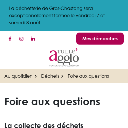
Gestion des traceurs
Aller
La déchetterie de Gros-Chastang sera
au
exceptionnellement fermée le vendredi 7 et
contenu
samedi 8 août.
Mes démarches
Lien vers le compte Facebook
Lien vers le compte Instagram
Lien vers le compte Linkedin
Au quotidien
Déchets
Foire aux questions
Foire aux questions
La collecte des déchets