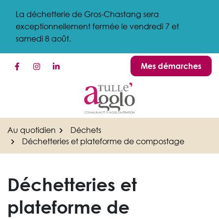
Gestion des traceurs
Aller
La déchetterie de Gros-Chastang sera
au
exceptionnellement fermée le vendredi 7 et
contenu
samedi 8 août.
Mes démarches
Lien vers le compte Facebook
Lien vers le compte Instagram
Lien vers le compte Linkedin
Au quotidien
Déchets
Déchetteries et plateforme de compostage
Déchetteries et
plateforme de