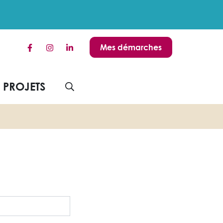
Mes démarches
Lien vers le compte Facebook
Lien vers le compte Instagram
Lien vers le compte Linkedin
S PROJETS
AFFICHER LA RECHERCHE