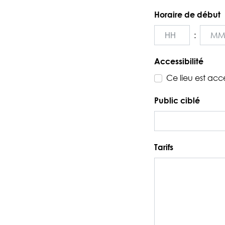
JJ
Horaire de début
slash
MM
:
slash
Heures
Minute
AAAA
Accessibilité
Ce lieu est acc
Public ciblé
Tarifs