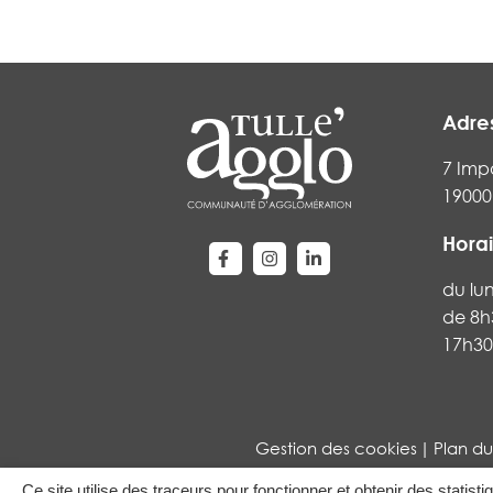
Adre
7 Imp
19000 
Horai
Lien vers le compte Facebook
Lien vers le compte Instag
Lien vers le compte Li
du lu
de 8h
17h30
Gestion des cookies
Plan du
Ce site utilise des traceurs pour fonctionner et obtenir des statisti