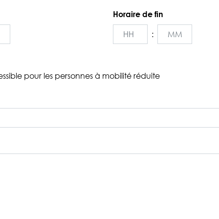
JJ
Horaire de fin
slash
MM
:
slash
s
Heures
Minutes
AAAA
essible pour les personnes à mobilité réduite