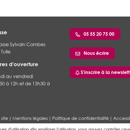
sse
05 55 20 75 00
asse Sylvain Combes
Tulle
Nous écrire
res d'ouverture
ram
nkedin
S'inscrire à la newslett
ndi au vendredi
30 à 12h et de 13h30 à
 site
Mentions légales
Politique de confidentialité
Accessib
ques d'utilisation afin améliorer l'utilisation, vous pouvez contrôler ceu