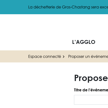
Gestion des traceurs
Aller
La déchetterie de Gros-Chastang sera exce
au
contenu
L’AGGLO
Espace connecté
Proposer un événem
Propose
Ce champ est masqu
Titre de l'événem
Email de l'auteur 