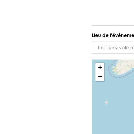
Lieu de l'événeme
+
−